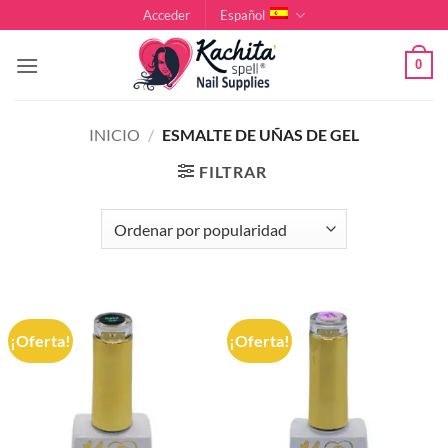
Saltar
Acceder
Español
al
contenido
0
INICIO
/
ESMALTE DE UÑAS DE GEL
FILTRAR
¡Oferta!
¡Oferta!