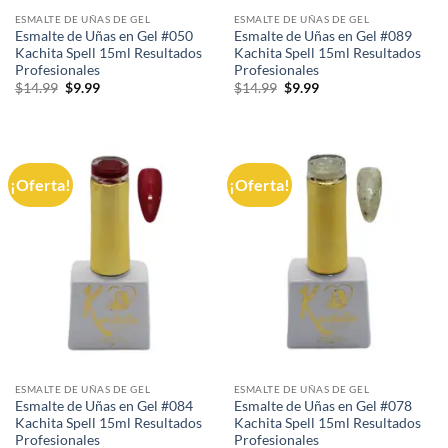
ESMALTE DE UÑAS DE GEL
ESMALTE DE UÑAS DE GEL
Esmalte de Uñas en Gel #050
Esmalte de Uñas en Gel #089
Kachita Spell 15ml Resultados
Kachita Spell 15ml Resultados
Profesionales
Profesionales
El
El
El
El
$
14.99
$
9.99
$
14.99
$
9.99
precio
precio
precio
precio
original
actual
original
actual
era:
es:
era:
es:
$14.99.
$9.99.
$14.99.
$9.99.
¡Oferta!
¡Oferta!
ESMALTE DE UÑAS DE GEL
ESMALTE DE UÑAS DE GEL
Esmalte de Uñas en Gel #084
Esmalte de Uñas en Gel #078
Kachita Spell 15ml Resultados
Kachita Spell 15ml Resultados
Profesionales
Profesionales