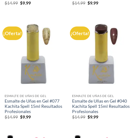
El
El
El
El
$
14.99
$
9.99
$
14.99
$
9.99
precio
precio
precio
precio
original
actual
original
actual
era:
es:
era:
es:
$14.99.
$9.99.
$14.99.
$9.99.
¡Oferta!
¡Oferta!
ESMALTE DE UÑAS DE GEL
ESMALTE DE UÑAS DE GEL
Esmalte de Uñas en Gel #077
Esmalte de Uñas en Gel #040
Kachita Spell 15ml Resultados
Kachita Spell 15ml Resultados
Profesionales
Profesionales
El
El
El
El
$
14.99
$
9.99
$
14.99
$
9.99
precio
precio
precio
precio
original
actual
original
actual
era:
es:
era:
es:
$14.99.
$9.99.
$14.99.
$9.99.