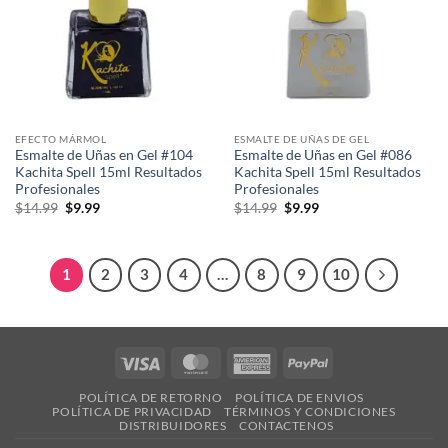
EFECTO MÁRMOL
ESMALTE DE UÑAS DE GEL
Esmalte de Uñas en Gel #104
Esmalte de Uñas en Gel #086
Kachita Spell 15ml Resultados
Kachita Spell 15ml Resultados
Profesionales
Profesionales
El
El
El
El
$
14.99
$
9.99
$
14.99
$
9.99
precio
precio
precio
precio
original
actual
original
actual
era:
es:
era:
es:
$14.99.
$9.99.
$14.99.
$9.99.
1
2
3
4
…
8
9
10
Visa
MasterCard
American
PayPal
Express
POLÍTICA DE RETORNO
POLÍTICA DE ENVIOS
POLÍTICA DE PRIVACIDAD
TÉRMINOS Y CONDICIONES
DISTRIBUIDORES
CONTACTENOS