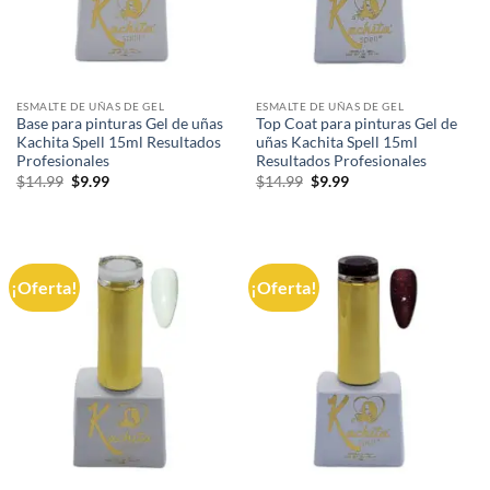
ESMALTE DE UÑAS DE GEL
ESMALTE DE UÑAS DE GEL
Base para pinturas Gel de uñas
Top Coat para pinturas Gel de
Kachita Spell 15ml Resultados
uñas Kachita Spell 15ml
Profesionales
Resultados Profesionales
El
El
El
El
$
14.99
$
9.99
$
14.99
$
9.99
precio
precio
precio
precio
original
actual
original
actual
era:
es:
era:
es:
$14.99.
$9.99.
$14.99.
$9.99.
¡Oferta!
¡Oferta!