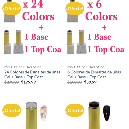
¡Oferta!
¡Oferta!
ESMALTE DE UÑAS DE GEL
ESMALTE DE UÑAS DE GEL
24 Colores de Esmaltes de uñas
6 Colores de Esmaltes de uñas
Gel + Base + Top Coat
Gel + Base + Top Coat
El
El
El
El
$
270.00
$
179.99
$
100.00
$
59.99
precio
precio
precio
precio
original
actual
original
actual
era:
es:
era:
es:
$270.00.
$179.99.
$100.00.
$59.99.
¡Oferta!
¡Oferta!